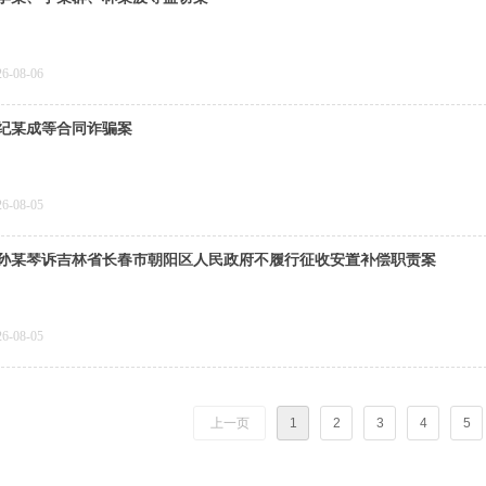
26-08-06
纪某成等合同诈骗案
26-08-05
孙某琴诉吉林省长春市朝阳区人民政府不履行征收安置补偿职责案
26-08-05
上一页
1
2
3
4
5