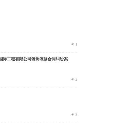
넶
1
国际工程有限公司装饰装修合同纠纷案
넶
2
넶
3