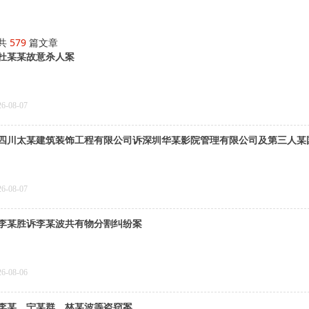
共
579
篇文章
杜某某故意杀人案
26-08-07
四川太某建筑装饰工程有限公司诉深圳华某影院管理有限公司及第三人某
26-08-07
李某胜诉李某波共有物分割纠纷案
26-08-06
李某、宁某群、林某波等盗窃案