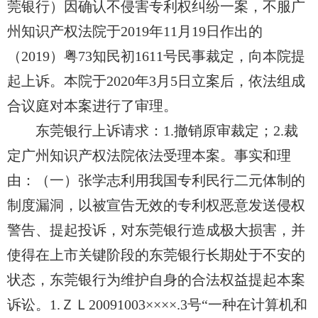
莞银行）因确认
不
侵害专利权纠纷一案，不服广
州知识产权法院于2019年11月19日
作出
的
（2019）粤73知民初1611号民事裁定，向本院提
起上诉。本院于2020年3月5日立案后，依法组成
合议庭对本案进行了审理。
东莞银行上诉请求：1.撤销原审裁定；2.裁
定广州知识产权法院依法受理本案。事实和理
由：（一）张学志利用我国
专利民
行二元体制的
制度漏洞，以被宣告无效的专利权恶意发送侵权
警告、提起投诉，对东莞银行造成极大损害，并
使得在上市关键阶段的东莞银行长期处于不安的
状态，东莞银行为维护自身的合法权益提起本案
诉讼。1.ＺＬ20091003××××.3号“一种在计算机和