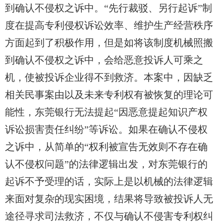
到确认
不
侵权之诉中。“先行裁驳、另行起诉”制
度在提高专利侵权诉讼效率、维护生产经营秩序
方面起到了积极作用，但是如将该制度机械照搬
到确认
不
侵权之诉中，会给恶意投诉人可乘之
机，使被投诉企业得不到救济。本案中，因缺乏
相关民事案由以及未来专利权有被恢复的理论可
能性，东莞银行无法提起“因恶意提起知识产权
诉讼损害责任纠纷”等诉讼。如果在确认
不
侵权
之诉中，从简单的“权利被宣告无效则不存在确
认
不
侵权问题”的法律逻辑出发，对东莞银行的
起诉不予受理的话，实际上是以机械的法律逻辑
来面对复杂的现实困境，结果将导致被投诉人
无
途径
寻求司法救济，不仅与确认
不
侵害专利权纠