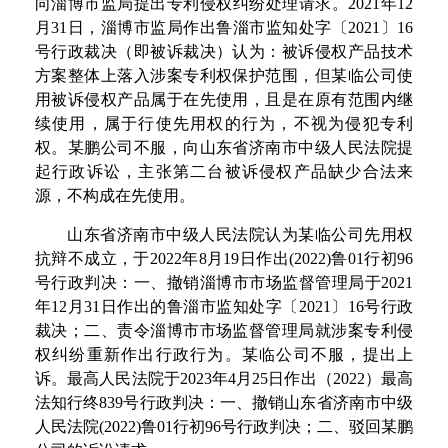
向淄博市监局提出专利侵权纠纷处理请求
。
202
1
年
1
2
月
3
1
日，淄博市监局作出鲁淄市监知处字
〔
202
1
〕
1
6
号行政裁决（即被诉裁决）认为：被诉
侵权产品技术
方案整体上落入涉案专利权保护范围，但某临公司使
用被诉侵权产品属于在先使用，且是在原有范围内继
续使用，属于行使先用权的行为，不视为侵犯专利
权。某鹏公司不服，向山东省济南市中级人民法院提
起行政诉讼，主张第二台被诉侵权产品缺少合法来
源，不构成在先使用。
山东省济南市中级人民法院认为某临公司先用权
抗辩不成立，
于
202
2
年
8
月
1
9
日作
出
(2022
)
鲁
0
1
行
初
9
6
号行政判决：一、撤销淄博市市场监督管理局
于
202
1
年
1
2
月
3
1
日作出的鲁淄市监知处字
〔
202
1
〕
1
6
号行政
裁决；二、责令淄博市市场监督管理局就涉案专利侵
权纠纷重新作出行政行为。某临公司不服，提出上
诉。最高人民法院
于
202
3
年
4
月
2
5
日作出
（
202
2
）最高
法知行
终
83
9
号行政判决：一、撤销山东省济南市中级
人民法
院
(2022
)
鲁
0
1
行
初
9
6
号行政判决；二、驳回某鹏