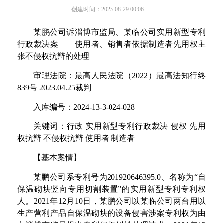
创建时间：
2025-08-29
00:06
某鹏公司诉淄博市监局、某临公司实用新型专利
行政裁决案
——
使用者、销售者依据制造者先用权主
张不侵权抗辩的处理
审理法院：最高人民法院
（
202
2
）最高法知行
终
83
9
号
2023.04.2
5
裁判
入库编号
：
2024-13-3-024-028
关键词
：
行
政
实用新型专利行政裁
决
侵
权
先用
权抗
辩
不侵权抗
辩
使用
者
制造者
【
基本案情】
某鹏公司系专利号
为
201920646395.
0
、名称
为
“
自
保温砌块竖向专用切割装
置
”
的实用新型专利专利权
人
。
202
1
年
1
2
月
1
0
日，某鹏公司以某临公司两台用以
生产营利产品自保温砌块的设备侵害涉案专利权为由