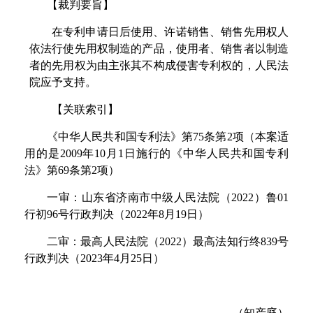
【
裁判要旨
】
在专利申请日后使用、许诺销售、销售先用权人
依法行使先用权制造的产品，使用者、销售者以制造
者的先用权为由主张其不构成侵害专利权的，人民法
院应予支持
。
【关联索引】
《中华人民共和国专利法》
第
7
5
条
第
2
项（本案适
用的
是
200
9
年
1
0
月
1
日施行的《中华人民共和国专利
法》
第
6
9
条
第
2
项）
一审：山东省济南市中级人民法院
（
202
2
）
鲁
0
1
行
初
9
6
号行政判决
（
202
2
年
8
月
1
9
日）
二审：最高人民法院
（
202
2
）最高法知行
终
83
9
号
行政判决
（
202
3
年
4
月
2
5
日
）
（
知产
庭
）