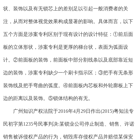
状、装饰以及有无锁芯上的差别足以引起一般消费者的关
注，从而对整体视觉效果构成显著的影响。具体而言，以下
五个方面是涉案专利区别于现有设计的设计特征：①前后面
板的立体形状，涉案专利是更厚的梯台状，表面为弧面设
计。②前面板的装饰，前面板中部分割线条以及底部靠近短
边的装饰，涉案专利缺少一个刷卡指示区；③把手有无条形
装饰线及把手弯曲的弧度。④前面板内芯板和外轮廓板上下
边的距离以及装饰。⑤锁体结构的有无。
广州知识产权法院于2016年4月29日作出(2015)粤知法专
民初字第1235号民事判决:某锁业公司停止制造、销售、许诺
销售被诉侵权产品的行为，销毁库存侵权产品并赔偿某保安