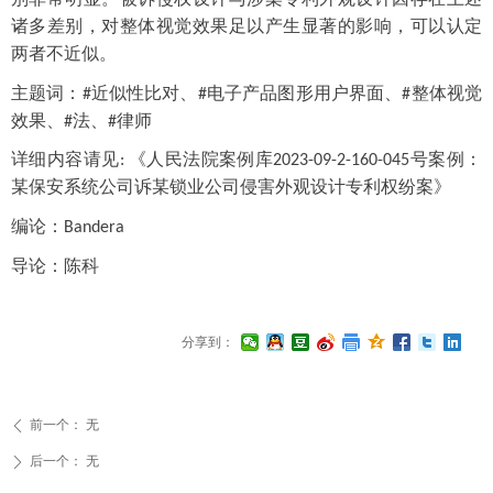
诸多差别，对整体视觉效果足以产生显著的影响，可以认定
两者不近似。
主题词：
近似性比对
、
电子产品图形用户界面
、
整体视觉
#
#
#
效果
、
法、
律师
#
#
详细内容请见
《人民法院案例库
号案例
：
:
2023-09-2-160-045
某保安系统公司诉某锁业公司侵害外观设计专利权纷案》
编论：
Bandera
导论：陈科
分享到：
前一个：
无
ꄴ
后一个：
无
ꄲ