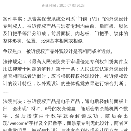
创建时间：
2025-07-03
20:23
案件事实：原告某保安系统公司系
门锁（
）
的外观设计
“
V1
”
专利权人。被诉侵权产品与涉案专利均由前、后面板、锁体
及门把手等部分组成，前后面板、内芯板、门把手、锁体的
整体形状、位置、比例基本相同或相似。
争议焦点：被诉侵权产品外观设计是否相同或者近似。
法律规定：《最高人民法院关于审理侵犯专利权纠纷案件应
用法律若干问题的解释》第十一条：人民法院认定外观设计
是否相同或者近似时，应当根据授权外观设计、被诉侵权设
计的设计特征，以外观设计的整体视觉效果进行综合判断；
……
法院判决：被诉侵权产品是电子产品，通电后轻触前面板上
部，会出现
和
、
号的发亮键盘，随后会剩余随机两个数
1-9
*
#
字，然后按该两个数字就会解锁成功，随后会出
现
字样及全部数字，而涉案专利无此设计，两者区
“welcome”
别非常明显。被诉侵权设计与涉案专利外观设计因存在上述