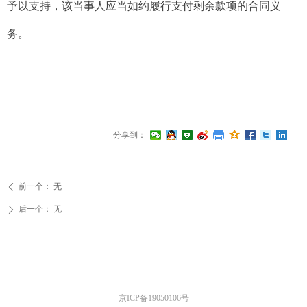
予以支持，该当事人应当如约履行支付剩余款项的合同义
务。
分享到：
前一个：
无
ꄴ
后一个：
无
ꄲ
京ICP备19050106号