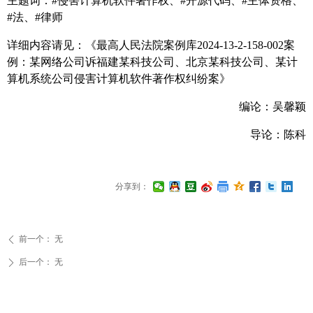
主题词
：
#
侵害计算机软件著作权
、
#
开源代码
、
#
主体资格
、
#法
、#律师
详细内容请见：《最高人民法院案例库
2024-13-2-158-002
案
例：
某网络公司诉福建某科技公司、北京某科技公司、某计
算机系统公司侵害计算机软件著作权纠纷案
》
编论：
吴馨颖
导论：陈科
分享到：
前一个：
无
ꄴ
后一个：
无
ꄲ