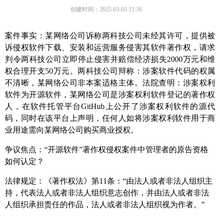
创建时间：
2025-03-03
11:36
案件事实：某网络公司诉称
两科技
公司未经
其
许可，提供被
诉侵权软件下载、安装和运营服务侵害
其
软件著作权
，
请求
判令
两科技
公司立即停止侵害并赔偿经济损失2000万元和维
权合理
开支50万元。
两科技
公司辩称：涉案软件代码的权属
不清晰，某网络公司非
本案适格主体
。法院查明：涉案权利
软件为开源软件，某网络公司是涉案权利软件登记的著作权
人，在软件托管平台GitHub上公开了涉案权利软件的源代
码，同时在该平台上声明，任何人如将涉案权利软件用于商
业用途需向某网络公司购买商业授权。
争议焦点：
“开源软件”著作权侵权案件中管理者的原告资格
如何
认定
？
法律规定：
《
著作权法
》第
11
条
：“
由法人或者非法人组织主
持，代表法人或者非法人组织意志创作，并由法人或者非法
人组织承担责任的作品，法人或者非法人组织视为作者。
”