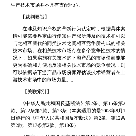
生产技术市场并不具有支配地位。
【
裁判要旨
】
在涉及知识产权的垄断行为认定时，根据具体案
情可能需要界定由行使知识产权所涉及的技术和可以
与之相互替代的同类技术之间相互竞争所构成的相关
技术市场。在相关技术市场存在多个竞争性技术的情
况下，如果实施有关技术的下游产品的市场份额能够
更为准确和方便地反映相关技术市场的竞争状况，则
可以依据该下游产品市场份额评估该技术经营者在上
游技术市场中的市场力量
。
。
【关联索引】
《中华人民共和国反垄断法》
第
2
条、
第
1
5
条
第
2
款、
第
2
2
条
第
2
款、
第
2
3
条（本案适用的
是
200
8
年
8
月
1
日施行的《中华人民共和国反垄断法》
第
2
条、
第
1
2
条
第
2
款、
第
1
7
条
第
2
款、
第
1
8
条）