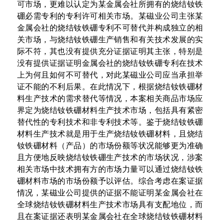
可市场，更难以认定为某金属会社所拥有的烧结钕铁
硼必需专利的专利许可相关市场。某磁业公司主张某
金属会社的烧结钕铁硼专利不可替代并构成独立的相
关市场，与烧结钕铁硼生产销售和有关技术发展的实
际不符，其也没有提供充分证据证明其主张，特别是
没有提供证据证明金属会社的烧结钕铁硼专利在技术
上为何且如何不可替代，对此某磁业公司应当承担举
证不能的不利后果。在此情况下，根据烧结钕铁硼材
料生产技术的需求替代等情况，本案相关商品市场应
界定为烧结钕铁硼材料生产技术市场，包括具有紧密
替代性的专利技术和非专利技术等。鉴于烧结钕铁硼
材料生产技术就是用于生产烧结钕铁硼材料，且烧结
钕铁硼材料（产品）的市场份额等状况能够更为准确
且方便地反映烧结钕铁硼生产技术的市场状况，涉案
相关市场中技术拥有方的市场力量可以通过烧结钕铁
硼材料市场的市场份额予以评估。综合考虑
在案证据
情况，某磁业公司提供的证据不能证明某金属会社在
全球烧结钕铁硼材料生产技术市场具有支配地位，而
且在案证据还表明
某金属会社在全球烧结钕铁硼材料