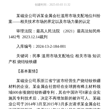
创建时间：
2025-03-03
11:32
某磁业公司诉某金属会社滥用市场支配地位纠纷
案
——
相关技术市场的界定以及市场力量的认定
审理法院：最高人民法
院
（
202
1
）最高法知民
终
148
2
号
2023.12.1
4
裁判
入库编号
：
2024-13-2-184-001
关键词
：
民
事
滥用市场支配地
位
相关市
场
知识
产
权
烧结钕铁硼
【
基本案情
】
某磁业公司系浙江省宁波市经营生产烧结钕铁硼
材料的企业。某金属会社曾经在全球拥有稀土材料领
域
60
0
余项烧结钕铁硼专利，其在中国许
可
8
家企业实
施其专利技术后，决定不再增加新的被许可人。某磁
业公司
于
201
4
年
3
月
至
201
5
年
3
月多次请求某金属会社