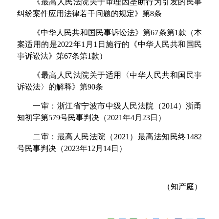
《最高人民法院关于审理因垄断行为引发的民事
纠纷案件应用法律若干问题的规定
》
第
8
条
《中华人民共和国民事诉讼法
》
第
6
7
条
第
1
款（本
案适用的
是
202
2
年
1
月
1
日施行的《中华人民共和国民
事诉讼法
》
第
6
7
条
第
1
款）
《最高人民法院关于适用〈中华人民共和国民事
诉讼法
〉的解释》
第
9
0
条
一审：浙江省宁波市中级人民法院
（
201
4
）浙甬
知初字
第
57
9
号民事判决
（
202
1
年
4
月
2
3
日）
二审：最高人民法院
（
202
1
）最高法知民
终
148
2
号民事判决
（
202
3
年
1
2
月
1
4
日）
（
知产庭
）