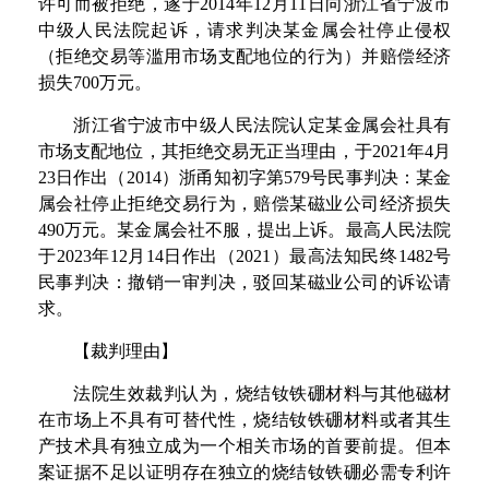
许可而被拒绝，遂
于
201
4
年
1
2
月
1
1
日向浙江省宁波市
中级人民法院起诉，请求判决某金属会社停止侵权
（拒绝交易等滥用市场支配地位的行为）并赔偿经济
损
失
70
0
万元。
浙江省宁波市中级人民法院认定某金属会社具有
市场支配地位，其拒绝交易无正当理由，
于
202
1
年
4
月
2
3
日作出
（
201
4
）浙甬知初字
第
57
9
号民事判决：某金
属会社停止拒绝交易行为，赔偿某磁业公司经济损
失
49
0
万元。某金属会社不服，提出上诉。最高人民法院
于
202
3
年
1
2
月
1
4
日作出
（
202
1
）最高法知民
终
148
2
号
民事判决：撤销一审判决，驳回某磁业公司的诉讼请
求。
【
裁判理由
】
法院生效裁判认为，烧结钕铁硼材料与其他磁材
在市场上不具有可替代性，烧结钕铁硼材料或者其生
产技术具有独立成为一个相关市场的首要前提。但本
案证据不足以证明存在独立的烧结钕铁硼必需专利许