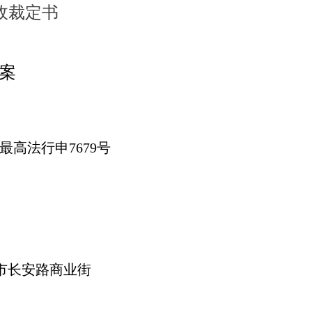
政裁定书
案
最高法行申7679号
。
市长安路商业街