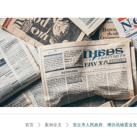
首页
ꄲ
案例全文
ꄲ
安丘市人民政府、潍坊讯驰置业发