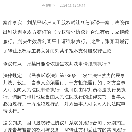
创建时间：
2024-11-12
16:44
案件事实：刘某平诉张某田股权转让纠纷诉讼一案，法院
作
出
判决
判令双方签订的
《股权转让协议》合法有效，应继续
履行
。
判决生效后刘某平申请强制执行
。此后，
张某田
履行
了转让股权等主要义务而
刘某平
拒不支付股权转让款
。
争议焦点：
张某田能否依据
生效
判决申请强制执行
？
法律规定：《
民事诉讼法
》第
236
条
：“
发生法律效力的民事
判决、裁定，当事人必须履行。一方拒绝履行的，对方当事
人可以向人民法院申请执行，也可以由审判员移送执行员执
行。调解书和其他应当由人民法院执行的法律文书，当事人
必须履行。一方拒绝履行的，对方当事人可以向人民法院申
请执行。
”
法院判决：
因《股权转让协议》系双
务
履行合同，分别约定
了原告与被告的权利与义务，需转让方和受让方的共同履行