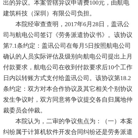
出的异议。本案管辖异议申请费100元，
由航电
建筑
科技（深圳）有限公司负担。
本院经审查查明，2017年6月28日，
盖讯公
司与航电公司
签订《劳务派遣协议书》。该协议
第7.1条约定：
盖讯公司
在每月5日
按照航电公司
确认的人员实际评估及级别
向航电
公司提出上月
付款要求，
航电公司
在收到付款要求后10个工作
日内以转账方式支付
给盖讯公司
。该协议第18.2
条约定：双方对本合作协议及其它相关个别协议
发生争议时，双方同意将争议提交各自归属地仲
裁委员会仲裁。
本院认为，二审的争议焦点为：（一）本案
纠纷属于计算机软件开发合同纠纷还是劳务派遣