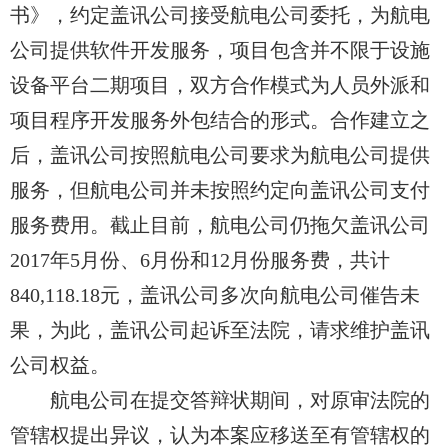
书》，
约定盖讯公司接受航电公司
委托，
为航电
公司
提供软件开发服务，项目包含并不限于设施
设备平台二期项目，双方合作模式为人员外派和
项目程序开发服务外包结合的形式。合作建立之
后，
盖讯公司按照航电公司
要求
为航电公司
提供
服务，
但航电公司
并未按照约定
向盖讯公司
支付
服务费用。截止目前，
航电公司
仍
拖欠盖讯公司
2017年5月份、6月份和12月份服务费，共计
840,118.18元，
盖讯公司
多次
向航电
公司催告未
果，为此，
盖讯公司
起诉至法院，请求
维护盖讯
公司
权益。
航电公司
在提交答辩状期间，对原审法院的
管辖权提出异议，认为本案应移送至有管辖权的