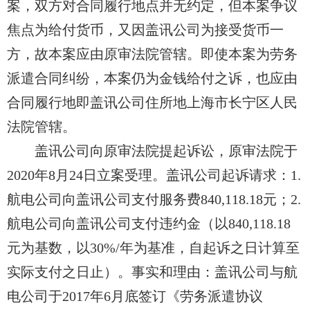
案，双方对合同履行地点并无约定，但本案争议
焦点为给付货币，又
因盖讯公司
为接受货币一
方，故本案应由原审法院管辖。即使本案为劳务
派遣合同纠纷，本案仍为金钱给付之诉，也应由
合同履行地
即盖讯公司
住所地上海市长宁区人民
法院管辖。
盖讯公司
向原审法院提起诉讼，原审法院于
2020年8月24日立案受理。
盖讯公司
起诉请求：1.
航电公司向盖讯公司
支付服务费840,118.18元；2.
航电公司向盖讯公司
支付违约金
（以840,118.18
元为基数，以30%/年为基准，自起诉之日计算至
实际支付之日止）。事实和理由：
盖讯公司与航
电公司
于2017年6月底签订《劳务派遣协议